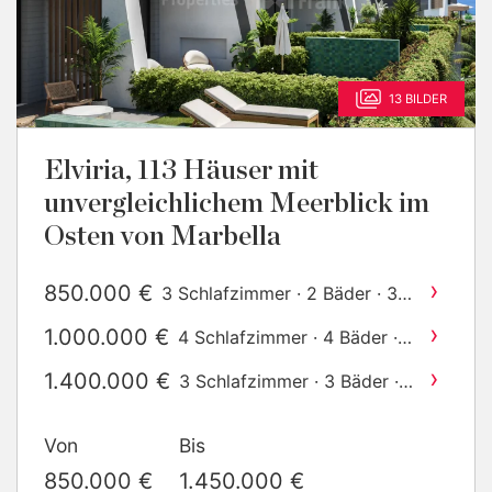
13 BILDER
Elviria, 113 Häuser mit
unvergleichlichem Meerblick im
Osten von Marbella
›
850.000 €
3 Schlafzimmer · 2 Bäder · 346
2
m
gebaut
›
1.000.000 €
4 Schlafzimmer · 4 Bäder ·
2
350 m
gebaut
›
1.400.000 €
3 Schlafzimmer · 3 Bäder ·
2
350 m
gebaut
Von
Bis
850.000 €
1.450.000 €