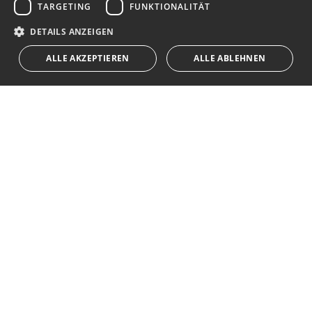
TARGETING
FUNKTIONALITÄT
RUSSIAN
Ich akzeptiere die
Datenschutzrichtlinie
DETAILS ANZEIGEN
Wir weisen Sie darauf hin, dass alle auf diese Weise erhaltenen
ALLE AKZEPTIEREN
ALLE ABLEHNEN
persönlichen Daten,
...Erweitert
Av. Canovas del Castillo 4
1st Floor, Office 3
29601 Marbella
Auf der Karte anzeigen