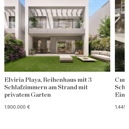
Elviria Playa, Reihenhaus mit 3
Cumb
Schlafzimmern am Strand mit
Schl
privatem Garten
Einh
1.900.000 €
1.445