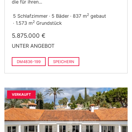
die für ihren...
2
5 Schlafzimmer
5 Bäder
837 m
gebaut
2
1.573 m
Grundstück
5.875.000 €
UNTER ANGEBOT
DM4836-199
SPEICHERN
VERKAUFT