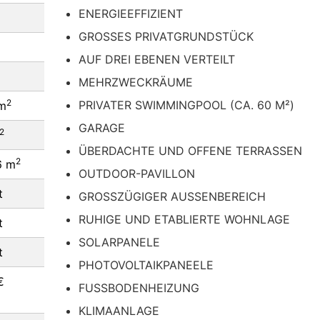
ENERGIEEFFIZIENT
GROSSES PRIVATGRUNDSTÜCK
AUF DREI EBENEN VERTEILT
MEHRZWECKRÄUME
2
PRIVATER SWIMMINGPOOL (CA. 60 M²)
m
GARAGE
2
ÜBERDACHTE UND OFFENE TERRASSEN
2
6 m
OUTDOOR-PAVILLON
t
GROSSZÜGIGER AUSSENBEREICH
RUHIGE UND ETABLIERTE WOHNLAGE
t
SOLARPANELE
t
PHOTOVOLTAIKPANEELE
€
FUSSBODENHEIZUNG
KLIMAANLAGE