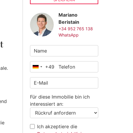
Mariano
Beristain
+34 952 765 138
WhatsApp
t
+49
ale.
Deutschland
+49
Für diese Immobilie bin ich
end
interessiert an:
ie
Ich akzeptiere die