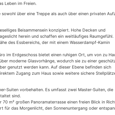
as Leben im Freien.
die sowohl über eine Treppe als auch über einen privaten Au
geselliges Beisammensein konzipiert. Hohe Decken und
geslicht herein und schaffen ein weitläufiges Raumgefühl.
r Nähe des Essbereichs, der mit einem Wasserdampf-Kamin
üro im Erdgeschoss bietet einen ruhigen Ort, um von zu Ha
t über moderne Glasvorhänge, wodurch sie zu einer geschüt
ber genutzt werden kann. Auf dieser Ebene befinden sich
irektem Zugang zum Haus sowie weitere sichere Stellplätz
r-Suiten vorbehalten. Es umfasst zwei Master-Suiten, die
taltet sind.
 70 m² großen Panoramaterrasse einen freien Blick in Ric
 Ort für das Morgenlicht, den Sonnenuntergang oder entspan