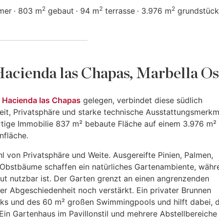
2
2
2
mer
803 m
gebaut
94 m
terrasse
3.976 m
grundstück
Hacienda las Chapas, Marbella Os
e
Hacienda las Chapas
gelegen, verbindet diese südlich
eit, Privatsphäre und starke technische Ausstattungsmerkm
ertige Immobilie 837 m² bebaute Fläche auf einem 3.976 m²
nfläche.
l von Privatsphäre und Weite. Ausgereifte Pinien, Palmen,
 Obstbäume schaffen ein natürliches Gartenambiente, währ
ut nutzbar ist. Der Garten grenzt an einen angrenzenden
er Abgeschiedenheit noch verstärkt. Ein privater Brunnen
ks und des 60 m² großen Swimmingpools und hilft dabei, d
 Ein Gartenhaus im Pavillonstil und mehrere Abstellbereiche