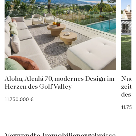
Aloha, Alcalá 70, modernes Design im
Nuev
Herzen des Golf Valley
zeit
des G
11.750.000 €
11.750
Verwandte Immobilienergebnisse