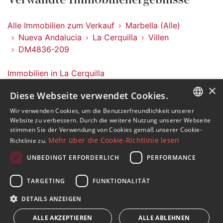
Alle Immobilien zum Verkauf
Marbella (Alle)
Nueva Andalucia
La Cerquilla
Villen
DM4836-209
Immobilien in La Cerquilla
Immobilien in Nueva Andalucia
×
Diese Webseite verwendet Cookies.
Immobilien in Marbella (Alle)
Villen in La Cerquilla
Wir verwenden Cookies, um die Benutzerfreundlichkeit unserer
ENGLISH
Website zu verbessern. Durch die weitere Nutzung unserer Webseite
stimmen Sie der Verwendung von Cookies gemäß unserer Cookie-
SPANISH
Mehr über die Cookie-Richtlinie lesen
Richtlinie zu.
FRENCH
UNBEDINGT ERFORDERLICH
PERFORMANCE
Abonnieren Sie unseren Newsletter
GERMAN
TARGETING
FUNKTIONALITÄT
Erhalten Sie Nachrichten über Immobilien, aktuelle
RUSSIAN
Themen und Lifestyle in Marbella
DETAILS ANZEIGEN
ALLE AKZEPTIEREN
ALLE ABLEHNEN
Abonnieren