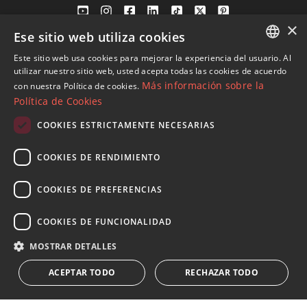
×
Ese sitio web utiliza cookies
Av. Canovas del Castillo 4
1st Floor, Office 3
Este sitio web usa cookies para mejorar la experiencia del usuario. Al
ENGLISH
29601 Marbella
utilizar nuestro sitio web, usted acepta todas las cookies de acuerdo
Más información sobre la
con nuestra Política de cookies.
Ver en mapa
SPANISH
Política de Cookies
FRENCH
COOKIES ESTRICTAMENTE NECESARIAS
Tel:
+34 952 765 138
GERMAN
Mob:
+34 601 636 766
COOKIES DE RENDIMIENTO
RUSSIAN
Whatsapp:
+34 952 765 138
info@dmproperties.com
COOKIES DE PREFERENCIAS
www.dmproperties.com
COOKIES DE FUNCIONALIDAD
© Copyright 1989 - 2026 Diana Morales Properties Knight
MOSTRAR DETALLES
Frank ·
Términos y condiciones de uso del sitio web
· Diseño
ACEPTAR TODO
RECHAZAR TODO
Web & SEO
Inmoba Networks