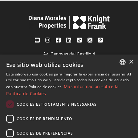
Av. Canovas del Castillo 4
×
1st Floor, Office 3
Ese sitio web utiliza cookies
29601 Marbella
Este sitio web usa cookies para mejorar la experiencia del usuario. Al
Ver en mapa
ENGLISH
utilizar nuestro sitio web, usted acepta todas las cookies de acuerdo
Más información sobre la
con nuestra Política de cookies.
SPANISH
Política de Cookies
Tel:
+34 952 765 138
FRENCH
Mob:
+34 601 636 766
COOKIES ESTRICTAMENTE NECESARIAS
GERMAN
Whatsapp:
+34 952 765 138
COOKIES DE RENDIMIENTO
info@dmproperties.com
RUSSIAN
www.dmproperties.com
COOKIES DE PREFERENCIAS