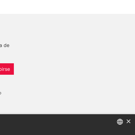
a de
birse
o
×