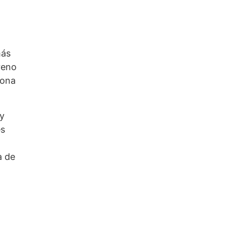
más
reno
zona
 y
es
a de