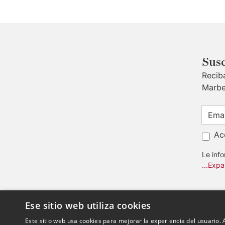
Susc
Recib
Marbe
Ac
Le inf
...Expa
Ese sitio web utiliza cookies
Este sitio web usa cookies para mejorar la experiencia del usuario. A