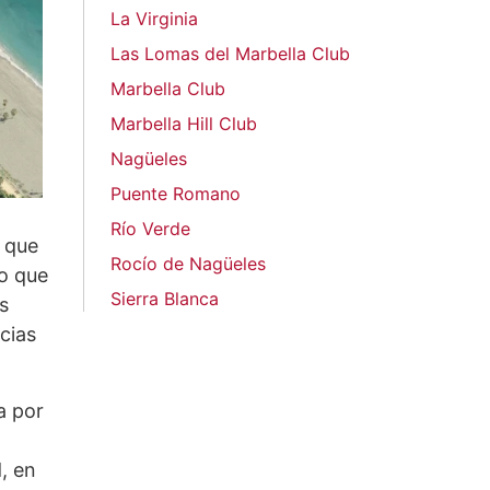
La Virginia
Las Lomas del Marbella Club
Marbella Club
Marbella Hill Club
Nagüeles
Puente Romano
Río Verde
s que
Rocío de Nagüeles
jo que
Sierra Blanca
s
cias
a por
, en