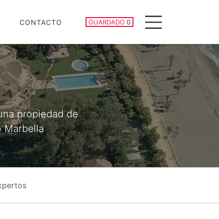
PROPIEDADES GUARDADAS
CONTACTO
GUARDADO
0
Menu
 una propiedad de
e Marbella
xpertos