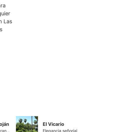
ara
uier
n Las
s
oján
El Vicario
Zona privilegiada y tranquila
Elegancia señorial