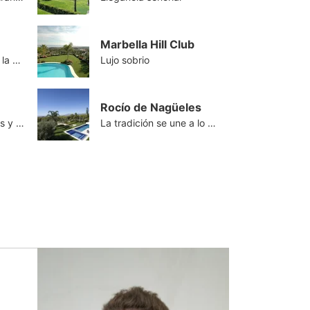
Marbella Hill Club
La joya de la corona la Milla de Oro
Lujo sobrio
Rocío de Nagüeles
Junto a Puerto Banús y el mar
La tradición se une a lo contemporaneo