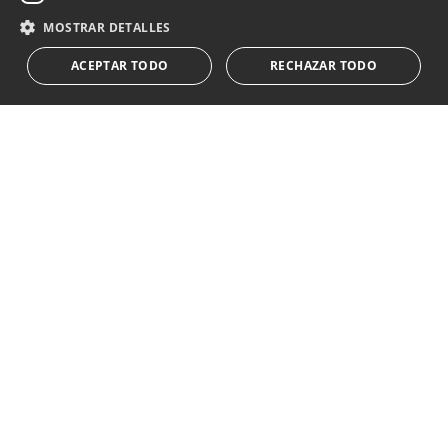
Acepto el
política de privacidad
MOSTRAR DETALLES
Le informamos que los datos personales obtenidos mediante
ACEPTAR TODO
RECHAZAR TODO
este formulario
...Expandir
Av. Canovas del Castillo 4
1st Floor, Office 3
29601 Marbella
Ver en mapa
Tel:
+34 952 765 138