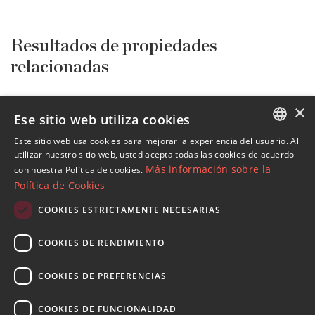
Resultados de propiedades
relacionadas
Todas las promociones
Benahavis
DMD1632
×
Ese sitio web utiliza cookies
Promociones en Benahavis
Este sitio web usa cookies para mejorar la experiencia del usuario. Al
ENGLISH
utilizar nuestro sitio web, usted acepta todas las cookies de acuerdo
Más información sobre la
con nuestra Política de cookies.
SPANISH
Política de Cookies
FRENCH
COOKIES ESTRICTAMENTE NECESARIAS
Suscribase a nuestro Newsletter
GERMAN
Reciba novedades sobre propiedades , actualidad y
COOKIES DE RENDIMIENTO
RUSSIAN
estilo de vida de Marbella
COOKIES DE PREFERENCIAS
Suscribirse
COOKIES DE FUNCIONALIDAD