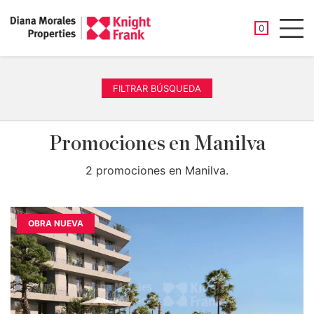
PROPIEDAD
0
Men
FILTRAR BÚSQUEDA
Promociones en Manilva
2 promociones en Manilva.
OBRA NUEVA