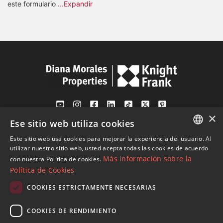
este formulario
...Expandir
×
Ese sitio web utiliza cookies
Av. Canovas del Castillo 4
1st Floor, Office 3
Este sitio web usa cookies para mejorar la experiencia del usuario. Al
ENGLISH
29601 Marbella
utilizar nuestro sitio web, usted acepta todas las cookies de acuerdo
Más información sobre la
con nuestra Política de cookies.
Ver en mapa
SPANISH
Política de Cookies
FRENCH
COOKIES ESTRICTAMENTE NECESARIAS
Tel:
+34 952 765 138
GERMAN
Mob:
+34 601 636 766
COOKIES DE RENDIMIENTO
RUSSIAN
Whatsapp:
+34 952 765 138