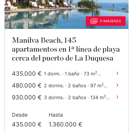
11 IMÁGENES
Manilva Beach, 145
apartamentos en 1ª línea de playa
cerca del puerto de La Duquesa
›
435.000 €
2
1 dorm. · 1 baño · 73 m
construido
›
480.000 €
2
2 dorms. · 2 baños · 97 m
construido
›
930.000 €
2
3 dorms. · 2 baños · 134 m
construido
›
1.040.000 €
2
4 dorms. · 3 baños · 187 m
Desde
Hasta
construido
435.000 €
1.360.000 €