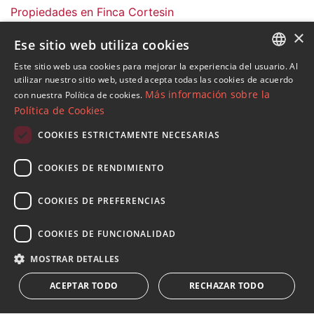
Propiedades en Finca Cortesin
Propiedades en Casares del Sol - Casares Golf
×
Ese sitio web utiliza cookies
Propiedades en Casares
Villas y Chalets en Finca Cortesin
Este sitio web usa cookies para mejorar la experiencia del usuario. Al
ENGLISH
utilizar nuestro sitio web, usted acepta todas las cookies de acuerdo
Más información sobre la
con nuestra Política de cookies.
SPANISH
Política de Cookies
FRENCH
COOKIES ESTRICTAMENTE NECESARIAS
Suscribase a nuestro Newsletter
GERMAN
Reciba novedades sobre propiedades , actualidad y
COOKIES DE RENDIMIENTO
RUSSIAN
estilo de vida de Marbella
COOKIES DE PREFERENCIAS
Suscribirse
COOKIES DE FUNCIONALIDAD
Acepto el
política de privacidad
MOSTRAR DETALLES
Le informamos que los datos personales obtenidos mediante
ACEPTAR TODO
RECHAZAR TODO
este formulario
...Expandir