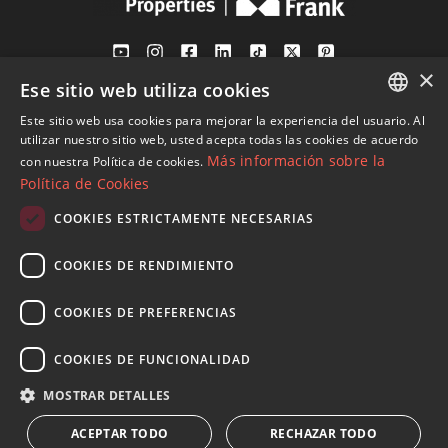
×
Ese sitio web utiliza cookies
Av. Canovas del Castillo 4
1st Floor, Office 3
Este sitio web usa cookies para mejorar la experiencia del usuario. Al
ENGLISH
29601 Marbella
utilizar nuestro sitio web, usted acepta todas las cookies de acuerdo
Más información sobre la
con nuestra Política de cookies.
Ver en mapa
SPANISH
Política de Cookies
FRENCH
COOKIES ESTRICTAMENTE NECESARIAS
Tel:
+34 952 765 138
GERMAN
Mob:
+34 601 636 766
COOKIES DE RENDIMIENTO
RUSSIAN
Whatsapp:
+34 952 765 138
info@dmproperties.com
COOKIES DE PREFERENCIAS
www.dmproperties.com
COOKIES DE FUNCIONALIDAD
© Copyright 1989 - 2026 Diana Morales Properties Knight
MOSTRAR DETALLES
Frank ·
Términos y condiciones de uso del sitio web
· Diseño
ACEPTAR TODO
RECHAZAR TODO
Web & SEO
Inmoba Networks