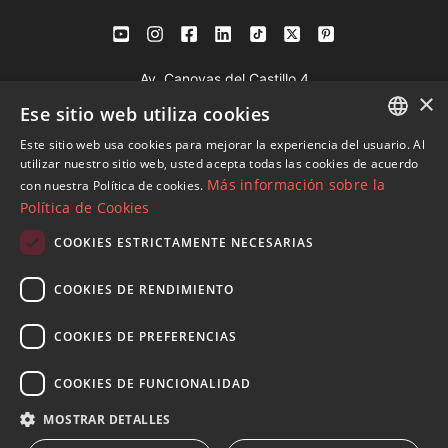
Av. Canovas del Castillo 4
×
1st Floor, Office 3
Ese sitio web utiliza cookies
29601 Marbella
Este sitio web usa cookies para mejorar la experiencia del usuario. Al
Ver en mapa
ENGLISH
utilizar nuestro sitio web, usted acepta todas las cookies de acuerdo
Más información sobre la
con nuestra Política de cookies.
SPANISH
Política de Cookies
Tel:
+34 952 765 138
FRENCH
Mob:
+34 601 636 766
COOKIES ESTRICTAMENTE NECESARIAS
GERMAN
Whatsapp:
+34 952 765 138
COOKIES DE RENDIMIENTO
info@dmproperties.com
RUSSIAN
www.dmproperties.com
COOKIES DE PREFERENCIAS
© Copyright 1989 - 2026 Diana Morales Properties Knight
COOKIES DE FUNCIONALIDAD
Frank ·
Términos y condiciones de uso del sitio web
· Diseño
MOSTRAR DETALLES
Web & SEO
Inmoba Networks