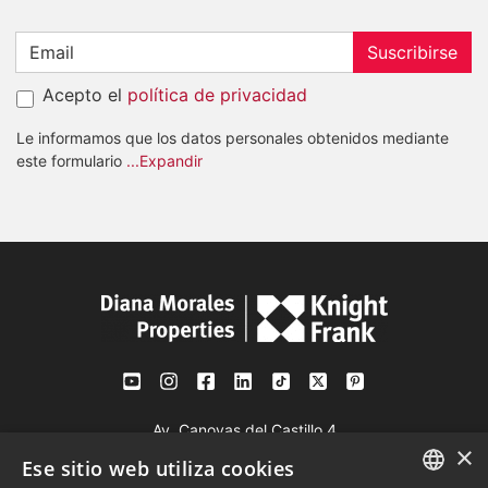
Suscribirse
Acepto el
política de privacidad
Le informamos que los datos personales obtenidos mediante
este formulario
...Expandir
Av. Canovas del Castillo 4
×
1st Floor, Office 3
Ese sitio web utiliza cookies
29601 Marbella