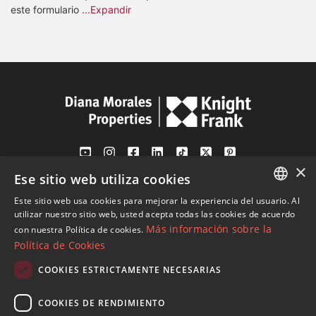
este formulario
...Expandir
×
Ese sitio web utiliza cookies
Av. Canovas del Castillo 4
1st Floor, Office 3
Este sitio web usa cookies para mejorar la experiencia del usuario. Al
ENGLISH
29601 Marbella
utilizar nuestro sitio web, usted acepta todas las cookies de acuerdo
Más información sobre la
con nuestra Política de cookies.
Ver en mapa
SPANISH
Política de Cookies
FRENCH
COOKIES ESTRICTAMENTE NECESARIAS
Tel:
+34 952 765 138
GERMAN
Mob:
+34 601 636 766
COOKIES DE RENDIMIENTO
RUSSIAN
Whatsapp:
+34 952 765 138