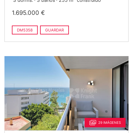
3 dorms.
3 baños
255 m
construido
1.695.000 €
DM5358
GUARDAR
29 IMÁGENES