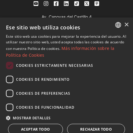
Av. Canovas del Castillo 4
×
1st Floor, Office 3
Ese sitio web utiliza cookies
29601 Marbella
Este sitio web usa cookies para mejorar la experiencia del usuario. Al
Ver en mapa
ENGLISH
utilizar nuestro sitio web, usted acepta todas las cookies de acuerdo
Más información sobre la
con nuestra Política de cookies.
SPANISH
Política de Cookies
Tel:
+34 952 765 138
FRENCH
Mob:
+34 601 636 766
COOKIES ESTRICTAMENTE NECESARIAS
GERMAN
Whatsapp:
+34 952 765 138
COOKIES DE RENDIMIENTO
info@dmproperties.com
RUSSIAN
www.dmproperties.com
COOKIES DE PREFERENCIAS
© Copyright 1989 - 2026 Diana Morales Properties Knight
COOKIES DE FUNCIONALIDAD
Frank ·
Términos y condiciones de uso del sitio web
· Diseño
MOSTRAR DETALLES
Web & SEO
Inmoba Networks
ACEPTAR TODO
RECHAZAR TODO