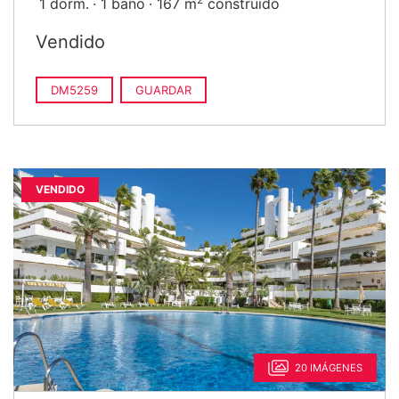
1 dorm.
1 baño
167 m
construido
Vendido
DM5259
GUARDAR
VENDIDO
20 IMÁGENES