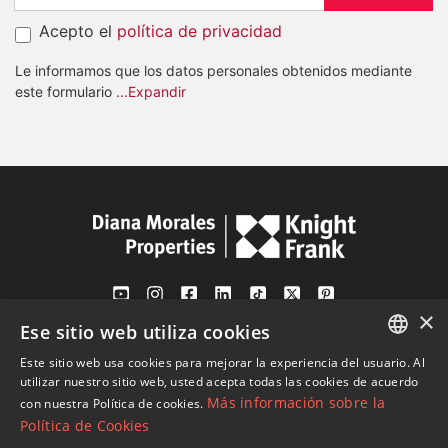
Acepto el
política de privacidad
Le informamos que los datos personales obtenidos mediante
este formulario
...Expandir
×
Ese sitio web utiliza cookies
Av. Canovas del Castillo 4
1st Floor, Office 3
Este sitio web usa cookies para mejorar la experiencia del usuario. Al
ENGLISH
29601 Marbella
utilizar nuestro sitio web, usted acepta todas las cookies de acuerdo
Más información sobre la
con nuestra Política de cookies.
Ver en mapa
SPANISH
Política de Cookies
FRENCH