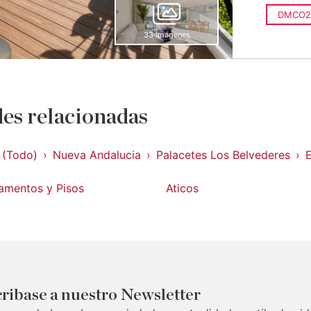
DMCO2
33 imágenes
es relacionadas
 (Todo)
Nueva Andalucia
Palacetes Los Belvederes
amentos y Pisos
Aticos
ribase a nuestro Newsletter