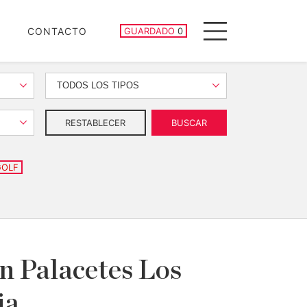
PROPIEDADES GUARDADAS
CONTACTO
GUARDADO
0
Menu
TODOS LOS TIPOS
RESTABLECER
BUSCAR
GOLF
n Palacetes Los
ia