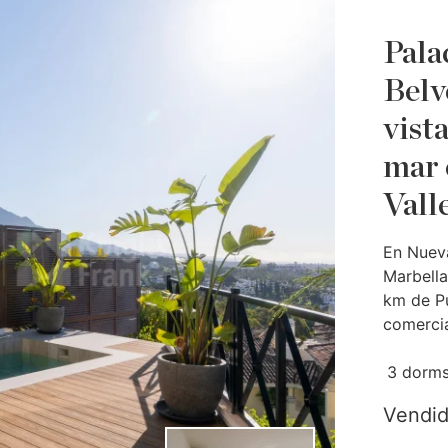
Pala
Belv
vist
mar 
Vall
En Nueva
Marbella
km de P
comercia
3 dorms
Vendi