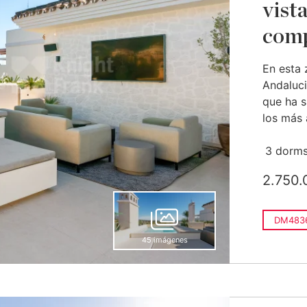
vist
comp
En esta 
Andaluci
que ha 
los más 
3 dorms
2.750.
DM483
45 imágenes