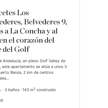
cetes Los
ederes, Belvederes 9,
as a La Concha y al
en el corazón del
e del Golf
 Andalucía, en pleno Golf Valley de
, este apartamento se sitúa a unos 3
uerto Banús, 2 km de centros
les...
2
.
3 baños
143 m
construido
do