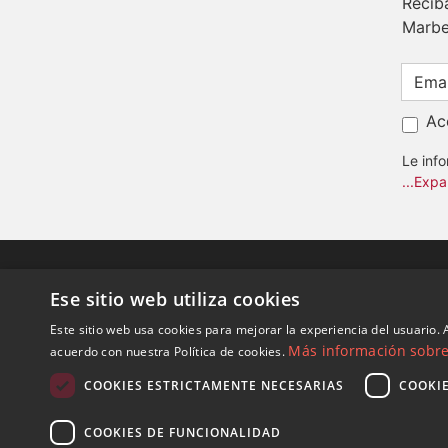
Recib
Marbe
Ac
Le inf
...Expa
Ese sitio web utiliza cookies
Este sitio web usa cookies para mejorar la experiencia del usuario. A
Más información sobre 
acuerdo con nuestra Política de cookies.
COOKIES ESTRICTAMENTE NECESARIAS
COOKI
COOKIES DE FUNCIONALIDAD