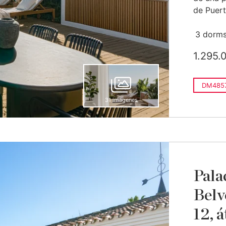
de Puer
3 dorms
1.295.
DM485
31 imágenes
Pala
Belv
12, 