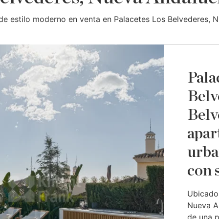
de estilo moderno en venta en Palacetes Los Belvederes, N
Pala
Belv
Belv
apar
urba
con 
Ubicado 
Nueva An
de una p