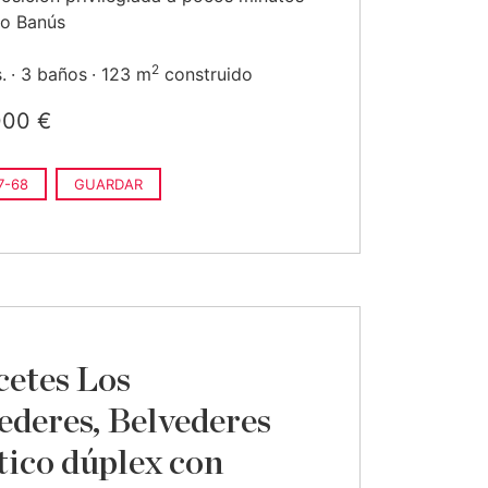
to Banús
2
.
3 baños
123 m
construido
000 €
7-68
GUARDAR
cetes Los
ederes, Belvederes
ático dúplex con