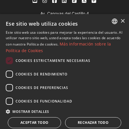
Av. Canovas del Castillo 4
×
1st Floor, Office 3
Ese sitio web utiliza cookies
29601 Marbella
Este sitio web usa cookies para mejorar la experiencia del usuario. Al
Ver en mapa
ENGLISH
utilizar nuestro sitio web, usted acepta todas las cookies de acuerdo
Más información sobre la
con nuestra Política de cookies.
SPANISH
Política de Cookies
Tel:
+34 952 765 138
FRENCH
Mob:
+34 601 636 766
COOKIES ESTRICTAMENTE NECESARIAS
GERMAN
Whatsapp:
+34 952 765 138
COOKIES DE RENDIMIENTO
info@dmproperties.com
RUSSIAN
www.dmproperties.com
COOKIES DE PREFERENCIAS
© Copyright 1989 - 2026 Diana Morales Properties Knight
COOKIES DE FUNCIONALIDAD
Frank ·
Términos y condiciones de uso del sitio web
· Diseño
MOSTRAR DETALLES
Web & SEO
Inmoba Networks
ACEPTAR TODO
RECHAZAR TODO