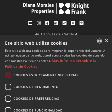
Av. Canovas del Castillo 4
×
1st Floor, Office 3
Ese sitio web utiliza cookies
29601 Marbella
Este sitio web usa cookies para mejorar la experiencia del usuario. Al
Ver en mapa
ENGLISH
utilizar nuestro sitio web, usted acepta todas las cookies de acuerdo
Más información sobre la
con nuestra Política de cookies.
SPANISH
Política de Cookies
Tel:
+34 952 765 138
FRENCH
Mob:
+34 601 636 766
COOKIES ESTRICTAMENTE NECESARIAS
GERMAN
Whatsapp:
+34 952 765 138
COOKIES DE RENDIMIENTO
info@dmproperties.com
RUSSIAN
www.dmproperties.com
COOKIES DE PREFERENCIAS
© Copyright 1989 - 2026 Diana Morales Properties Knight
COOKIES DE FUNCIONALIDAD