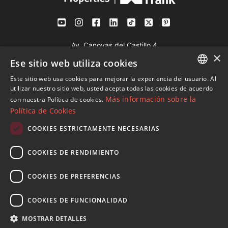
Av. Canovas del Castillo 4
×
1st Floor, Office 3
Ese sitio web utiliza cookies
29601 Marbella
Este sitio web usa cookies para mejorar la experiencia del usuario. Al
Ver en mapa
ENGLISH
utilizar nuestro sitio web, usted acepta todas las cookies de acuerdo
Más información sobre la
con nuestra Política de cookies.
SPANISH
Política de Cookies
Tel:
+34 952 765 138
FRENCH
Mob:
+34 601 636 766
COOKIES ESTRICTAMENTE NECESARIAS
GERMAN
Whatsapp:
+34 952 765 138
COOKIES DE RENDIMIENTO
info@dmproperties.com
RUSSIAN
www.dmproperties.com
COOKIES DE PREFERENCIAS
© Copyright 1989 - 2026 Diana Morales Properties Knight
COOKIES DE FUNCIONALIDAD
Frank ·
Términos y condiciones de uso del sitio web
· Diseño
MOSTRAR DETALLES
Web & SEO
Inmoba Networks