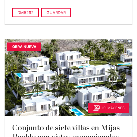
DM5292
GUARDAR
OBRA NUEVA
10 IMÁGENES
Conjunto de siete villas en Mijas