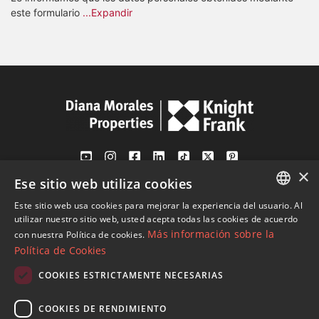
este formulario
...Expandir
×
Ese sitio web utiliza cookies
Av. Canovas del Castillo 4
1st Floor, Office 3
Este sitio web usa cookies para mejorar la experiencia del usuario. Al
ENGLISH
29601 Marbella
utilizar nuestro sitio web, usted acepta todas las cookies de acuerdo
Más información sobre la
con nuestra Política de cookies.
Ver en mapa
SPANISH
Política de Cookies
FRENCH
COOKIES ESTRICTAMENTE NECESARIAS
Tel:
+34 952 765 138
GERMAN
Mob:
+34 601 636 766
COOKIES DE RENDIMIENTO
RUSSIAN