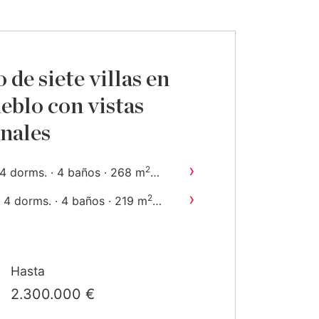
de siete villas en
eblo con vistas
nales
›
2
4 dorms. · 4 baños · 268 m
construido
›
2
4 dorms. · 4 baños · 219 m
construido
Hasta
2.300.000 €