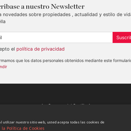
ribase a nuestro Newsletter
a novedades sobre propiedades , actualidad y estilo de vid
lla
Suscri
epto el
política de privacidad
ormamos que los datos personales obtenidos mediante este formulari
ndir
Av. Canovas del Castillo 4
1st Floor, Office 3
29601 Marbella
l utilizar nuestro sitio web, usted acepta todas las cookies de
Ver en mapa
la Política de Cookies