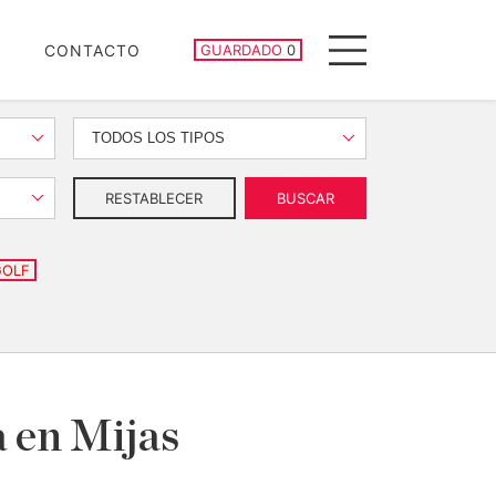
PROPIEDADES GUARDADAS
CONTACTO
GUARDADO
0
Menu
TODOS LOS TIPOS
RESTABLECER
BUSCAR
GOLF
a en Mijas