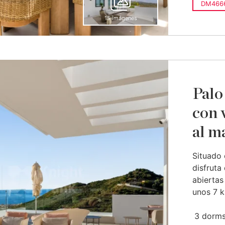
DM466
15 imágenes
Palo
con 
al m
Situado 
disfruta
abiertas
unos 7 k
3 dorms