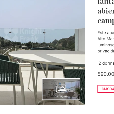
fantá
abier
cam
Este apa
Alto Ma
luminoso
privacida
2 dorms
590.0
DMCO4
30 imágenes