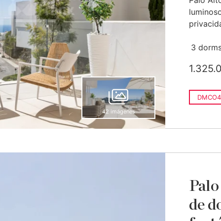
Palo Al
luminoso
privacida
3 dorms
1.325.
DMCO4
42 imágenes
Palo
de d