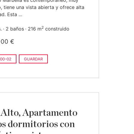
to Marbella es contemporáneo, muy
, tiene una vista abierta y ofrece alta
d. Esta ...
2
.
2 baños
216 m
construido
000 €
00-02
GUARDAR
 Alto, Apartamento
os dormitorios con