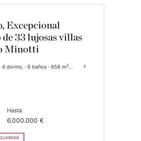
o, Excepcional
de 33 lujosas villas
o Minotti
›
2
4 dorms. · 6 baños · 858 m
construido
Hasta
6.000.000 €
GUARDAR