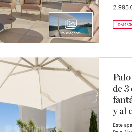
2.995.
DM483
25 imágenes
Palo
de 3
fant
y al
Este apa