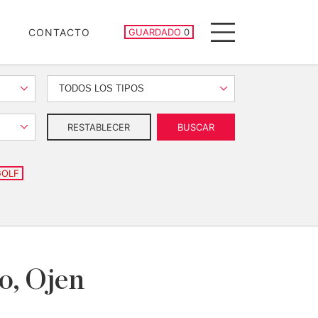
PROPIEDADES GUARDADAS
CONTACTO
GUARDADO
0
Menu
TODOS LOS TIPOS
RESTABLECER
BUSCAR
GOLF
o, Ojen