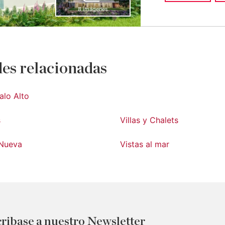
8 imágenes
es relacionadas
alo Alto
s
Villas y Chalets
Nueva
Vistas al mar
ribase a nuestro Newsletter