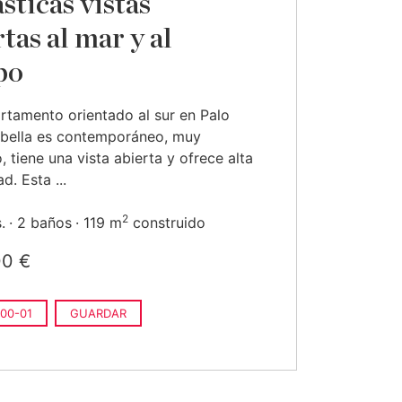
sticas vistas
tas al mar y al
po
rtamento orientado al sur en Palo
rbella es contemporáneo, muy
, tiene una vista abierta y ofrece alta
d. Esta ...
2
.
2 baños
119 m
construido
00 €
00-01
GUARDAR