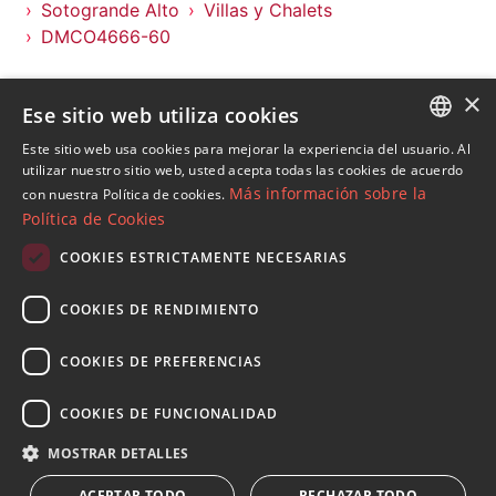
Sotogrande Alto
Villas y Chalets
DMCO4666-60
Propiedades en Sotogrande Alto
×
Ese sitio web utiliza cookies
Propiedades en Sotogrande
Villas y Chalets en Sotogrande Alto
Este sitio web usa cookies para mejorar la experiencia del usuario. Al
ENGLISH
utilizar nuestro sitio web, usted acepta todas las cookies de acuerdo
Más información sobre la
con nuestra Política de cookies.
SPANISH
Política de Cookies
FRENCH
COOKIES ESTRICTAMENTE NECESARIAS
Suscribase a nuestro Newsletter
GERMAN
Reciba novedades sobre propiedades , actualidad y
COOKIES DE RENDIMIENTO
RUSSIAN
estilo de vida de Marbella
COOKIES DE PREFERENCIAS
Suscribirse
COOKIES DE FUNCIONALIDAD
Acepto el
política de privacidad
MOSTRAR DETALLES
Le informamos que los datos personales obtenidos mediante
ACEPTAR TODO
RECHAZAR TODO