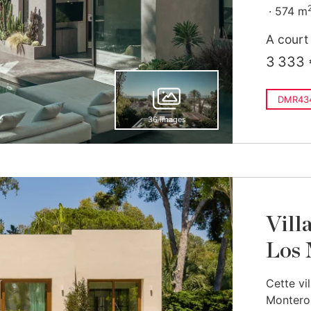
574 m
A court
3 333 
DMR434
36 images
Vill
Los 
Cette vi
Monteros