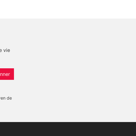
e vie
nner
yen de