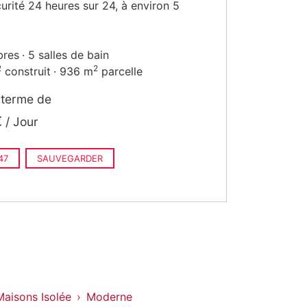
urité 24 heures sur 24, à environ 5
bres
5 salles de bain
2
2
construit
936 m
parcelle
 terme de
€
/ Jour
47
SAUVEGARDER
 Maisons Isolée
Moderne