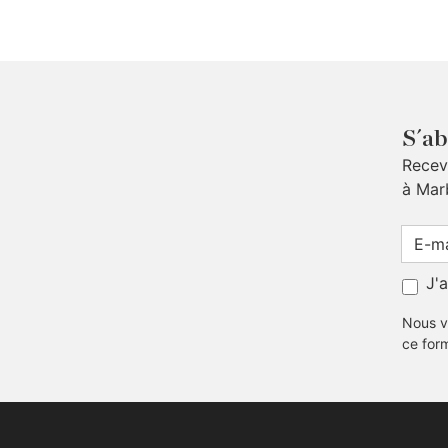
S´ab
Receve
à Mar
J'
Nous v
ce for