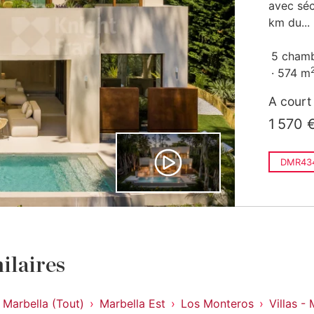
avec séc
km du...
5 cham
574 m
A court
1 570 
DMR43
ilaires
Marbella (Tout)
Marbella Est
Los Monteros
Villas -