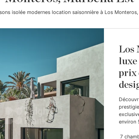
isons isolée modernes location saisonnière à Los Monteros,
Los 
luxe
prix
desi
Découvre
prestigi
exclusiv
environ 
7 cham