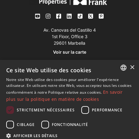
Av. Canovas del Castillo 4
1st Floor, Office 3
29601 Marbella
Voir sur la carte
×
Ce site Web utilise des cookies
Tél:
+34 952 765 138
Mob:
+34 601 636 766
Notre site Web utilise des cookies pour améliorer l'expérience
ENGLISH
utilisateur. En utilisant notre site Web, vous acceptez tous les cookies
Whatsapp:
+34 952 765 138
En savoir
conformément à notre Politique relative aux cookies.
SPANISH
info@dmproperties.com
plus sur la politique en matière de cookies
FRENCH
www.dmproperties.com
STRICTEMENT NÉCESSAIRES
PERFORMANCE
GERMAN
© Copyright 1989 - 2026 Diana Morales Properties Knight
CIBLAGE
FONCTIONNALITÉ
RUSSIAN
Frank ·
Termes et conditions d'utilisation du site Web
· Design
AFFICHER LES DÉTAILS
Web et référencement
Inmoba Networks