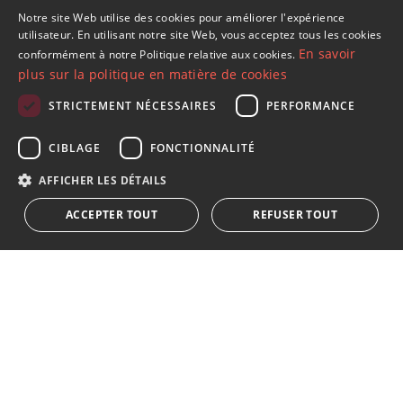
Développements à Estepona Est
Notre site Web utilise des cookies pour améliorer l'expérience
ENGLISH
utilisateur. En utilisant notre site Web, vous acceptez tous les cookies
Développements à Estepona
En savoir
conformément à notre Politique relative aux cookies.
SPANISH
plus sur la politique en matière de cookies
FRENCH
STRICTEMENT NÉCESSAIRES
PERFORMANCE
GERMAN
S´abonner à notre lettre d'information
CIBLAGE
FONCTIONNALITÉ
RUSSIAN
Recevez des informations sur l'immobilier, l'actualité et
AFFICHER LES DÉTAILS
le style de vie à Marbella
ACCEPTER TOUT
REFUSER TOUT
S'abonner
J'accepte les
politique de confidentialité
Nous vous informons que toutes les données personnelles
obtenues au moyen de ce formulaire,
...Agrandir