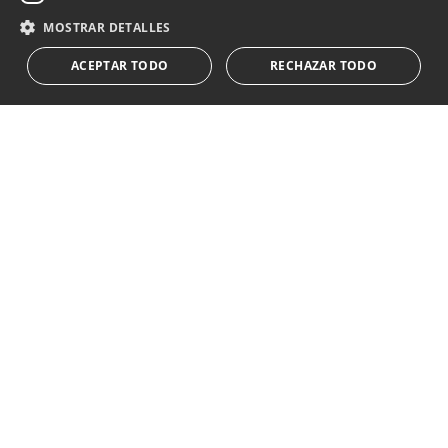
Acepto el
política de privacidad
MOSTRAR DETALLES
Le informamos que los datos personales obtenidos mediante
ACEPTAR TODO
RECHAZAR TODO
este formulario
...Expandir
Av. Canovas del Castillo 4
1st Floor, Office 3
29601 Marbella
Ver en mapa
Tel:
+34 952 765 138