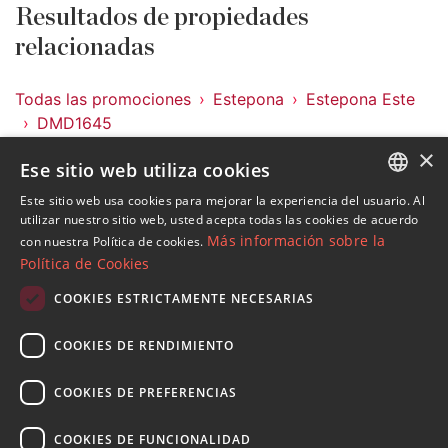
Resultados de propiedades
relacionadas
Todas las promociones
Estepona
Estepona Este
DMD1645
×
Ese sitio web utiliza cookies
Promociones en Estepona Este
Promociones en Estepona
Este sitio web usa cookies para mejorar la experiencia del usuario. Al
ENGLISH
utilizar nuestro sitio web, usted acepta todas las cookies de acuerdo
Más información sobre la
con nuestra Política de cookies.
SPANISH
Política de Cookies
FRENCH
COOKIES ESTRICTAMENTE NECESARIAS
Suscribase a nuestro Newsletter
GERMAN
Reciba novedades sobre propiedades , actualidad y
COOKIES DE RENDIMIENTO
RUSSIAN
estilo de vida de Marbella
COOKIES DE PREFERENCIAS
Suscribirse
COOKIES DE FUNCIONALIDAD