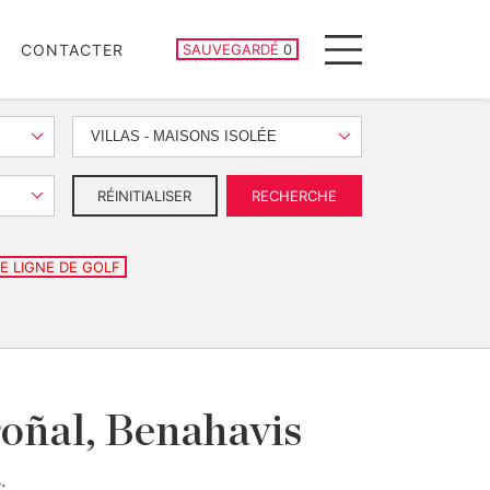
PROPRIÉTÉS SAUVEGARDÉES
CONTACTER
SAUVEGARDÉ
0
Menu
VILLAS - MAISONS ISOLÉE
RÉINITIALISER
RECHERCHE
E LIGNE DE GOLF
roñal, Benahavis
.