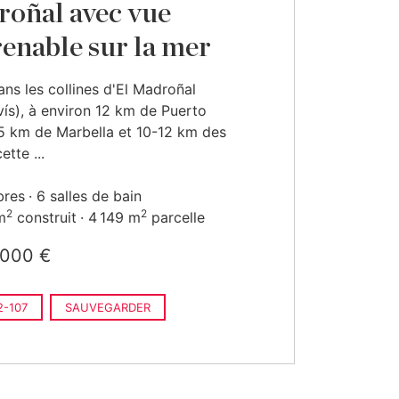
oñal avec vue
enable sur la mer
ans les collines d'El Madroñal
ís), à environ 12 km de Puerto
5 km de Marbella et 10-12 km des
ette ...
bres
6 salles de bain
2
2
m
construit
4 149 m
parcelle
 000 €
-107
SAUVEGARDER