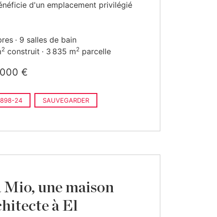
néficie d'un emplacement privilégié
bres
9 salles de bain
2
2
m
construit
3 835 m
parcelle
 000 €
898-24
SAUVEGARDER
a Mio, une maison
chitecte à El