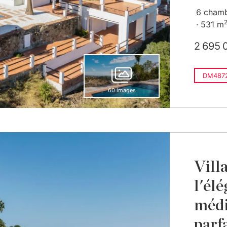
6 cham
531 m
2 695 
DM487
60 images
Vill
l'él
médi
parf