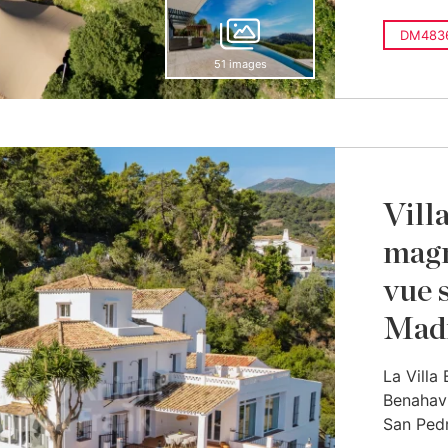
DM483
51 images
Vill
magn
vue 
Mad
La Villa
Benahaví
San Pedr