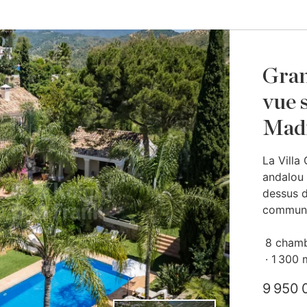
Gran
vue 
Mad
La Villa
andalou 
dessus d
communa
8 cham
1 300 
9 950 