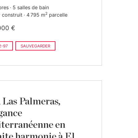
bres
5 salles de bain
2
2
construit
4 795 m
parcelle
000 €
2-97
SAUVEGARDER
a Las Palmeras,
égance
terranéenne en
aite harmonie à El