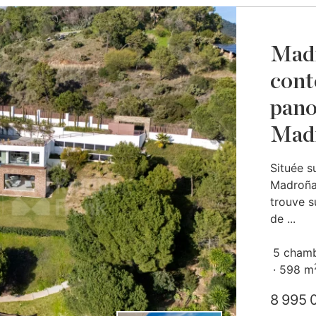
Madr
cont
pano
Mad
Située s
Madroñal
trouve s
de ...
5 cham
598 m
8 995 