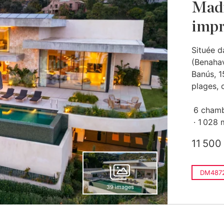
Madr
impr
Située d
(Benahav
Banús, 1
plages, c
6 cham
1 028 
11 500
DM4872
39 images