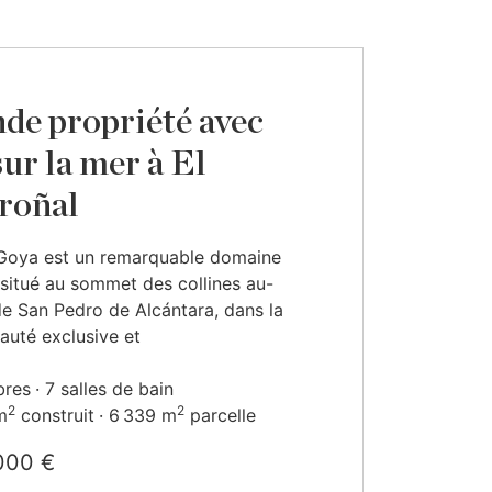
de propriété avec
sur la mer à El
roñal
 Goya est un remarquable domaine
situé au sommet des collines au-
e San Pedro de Alcántara, dans la
uté exclusive et
bres
7 salles de bain
2
2
m
construit
6 339 m
parcelle
000 €