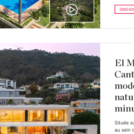
DM540
El M
Cant
mode
natu
minu
Située s
au sein 