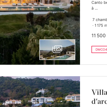
Canto bé
à ...
7 cham
1 175 
11 500
DMCO4
60 images
Vill
d'ar