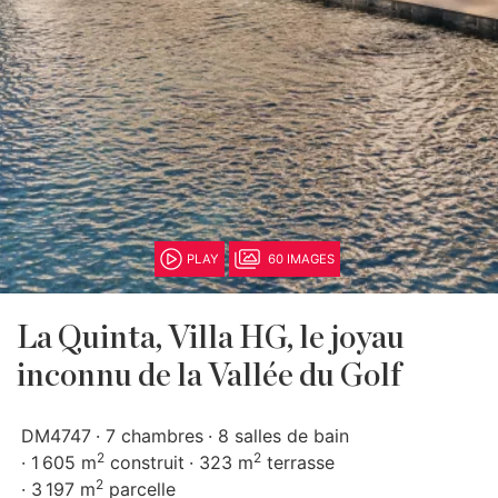
PLAY
60 IMAGES
La Quinta, Villa HG, le joyau
inconnu de la Vallée du Golf
DM4747
7 chambres
8 salles de bain
2
2
1 605 m
construit
323 m
terrasse
2
3 197 m
parcelle