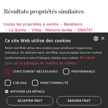
Résultats propriétés similaires
toutes les propriétés à vendre
Benahavis
La Quinta
Villas - Maisons Isolée
DM4747
×
Ce site Web utilise des cookies
Propriétés à La Quinta
Propriétés à Benahavis
Notre site Web utilise des cookies pour améliorer l'expérience
ENGLISH
utilisateur. En utilisant notre site Web, vous acceptez tous les cookies
Villas - Maisons Isolée à La Quinta
En savoir
conformément à notre Politique relative aux cookies.
SPANISH
plus sur la politique en matière de cookies
FRENCH
STRICTEMENT NÉCESSAIRES
PERFORMANCE
GERMAN
S´abonner à notre lettre d'information
CIBLAGE
FONCTIONNALITÉ
RUSSIAN
Recevez des informations sur l'immobilier, l'actualité et
AFFICHER LES DÉTAILS
le style de vie à Marbella
ACCEPTER TOUT
REFUSER TOUT
S'abonner