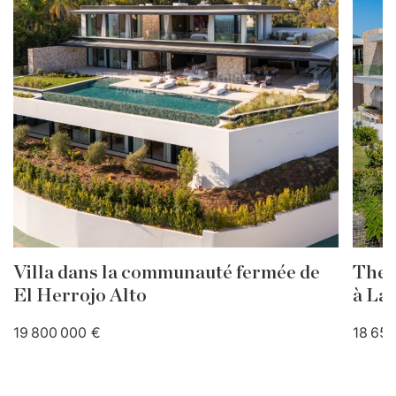
Villa dans la communauté fermée de
The H
El Herrojo Alto
à La
19 800 000 €
18 65