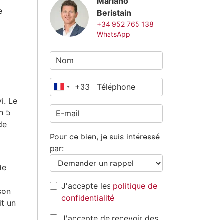
Mariano
e
Beristain
+34 952 765 138
WhatsApp
+33
France
i. Le
+33
n 5
de
Pour ce bien, je suis intéressé
par:
de
t
J'accepte les
politique de
son
confidentialité
it un
J'accepte de recevoir des