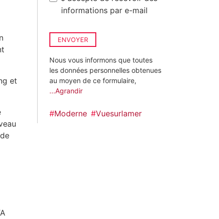
informations par e-mail
n
ENVOYER
nt
Nous vous informons que toutes
les données personnelles obtenues
ng et
au moyen de ce formulaire,
...Agrandir
e
#
Moderne
#
Vuesurlamer
iveau
 de
TA