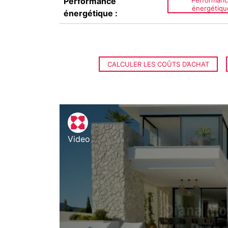
Performance
Performan
énergétiqu
énergétique :
CALCULER LES COÛTS D’ACHAT
Video