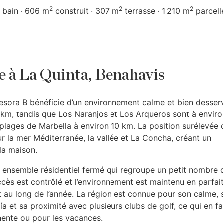
2
2
2
e bain
606 m
construit
307 m
terrasse
1 210 m
parcell
re à La Quinta, Benahavis
resora B bénéficie d’un environnement calme et bien desserv
3 km, tandis que Los Naranjos et Los Arqueros sont à enviro
 plages de Marbella à environ 10 km. La position surélevée 
r la mer Méditerranée, la vallée et La Concha, créant un
la maison.
 un ensemble résidentiel fermé qui regroupe un petit nombre 
ccès est contrôlé et l’environnement est maintenu en parfai
ut au long de l’année. La région est connue pour son calme, 
 et sa proximité avec plusieurs clubs de golf, ce qui en fa
nente ou pour les vacances.