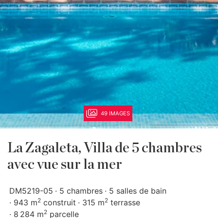
49 IMAGES
La Zagaleta, Villa de 5 chambres
avec vue sur la mer
DM5219-05
5 chambres
5 salles de bain
2
2
943 m
construit
315 m
terrasse
2
8 284 m
parcelle