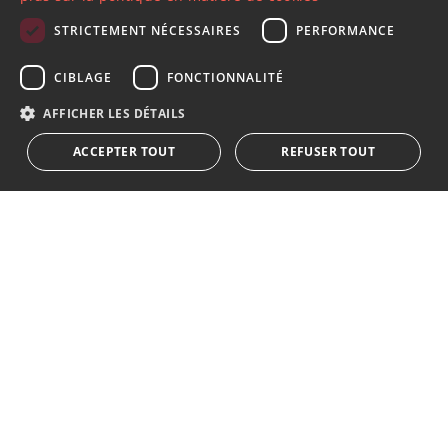
FRENCH
STRICTEMENT NÉCESSAIRES
PERFORMANCE
GERMAN
S´abonner à notre lettre d'information
CIBLAGE
FONCTIONNALITÉ
RUSSIAN
Recevez des informations sur l'immobilier, l'actualité et
AFFICHER LES DÉTAILS
le style de vie à Marbella
ACCEPTER TOUT
REFUSER TOUT
S'abonner
J'accepte les
politique de confidentialité
Nous vous informons que toutes les données personnelles
obtenues au moyen de ce formulaire,
...Agrandir