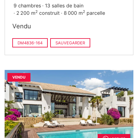
9 chambres
13 salles de bain
2
2
2 200 m
construit
8 000 m
parcelle
Vendu
DM4836-164
SAUVEGARDER
VENDU