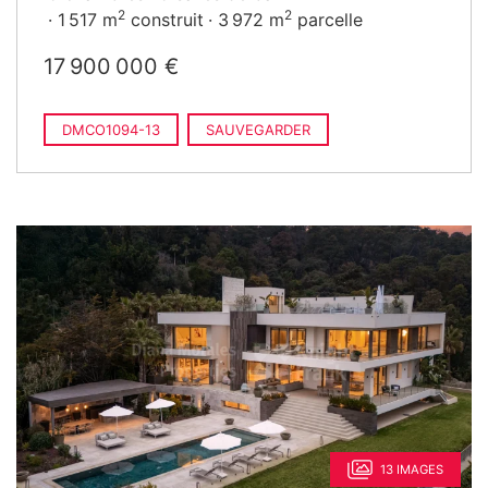
2
2
1 517 m
construit
3 972 m
parcelle
17 900 000 €
DMCO1094-13
SAUVEGARDER
13 IMAGES