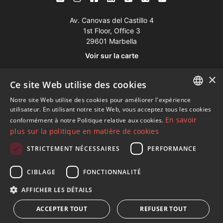
Av. Canovas del Castillo 4
1st Floor, Office 3
29601 Marbella
Voir sur la carte
×
Ce site Web utilise des cookies
Tél:
+34 952 765 138
Mob:
+34 601 636 766
Notre site Web utilise des cookies pour améliorer l'expérience
ENGLISH
utilisateur. En utilisant notre site Web, vous acceptez tous les cookies
Whatsapp:
+34 952 765 138
En savoir
conformément à notre Politique relative aux cookies.
SPANISH
info@dmproperties.com
plus sur la politique en matière de cookies
FRENCH
www.dmproperties.com
STRICTEMENT NÉCESSAIRES
PERFORMANCE
GERMAN
© Copyright 1989 - 2026 Diana Morales Properties Knight
CIBLAGE
FONCTIONNALITÉ
RUSSIAN
Frank ·
Termes et conditions d'utilisation du site Web
· Design
AFFICHER LES DÉTAILS
Web et référencement
Inmoba Networks
ACCEPTER TOUT
REFUSER TOUT