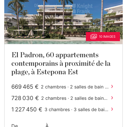
10 IMAGES
El Padron, 60 appartements
contemporains à proximité de la
plage, à Estepona Est
›
669 465 €
2 chambres · 2 salles de bain ·
2
154 m
construit
›
728 030 €
2 chambres · 2 salles de bain ·
2
155 m
construit
›
1 227 450 €
3 chambres · 3 salles de bain
2
· 292 m
construit
De
À