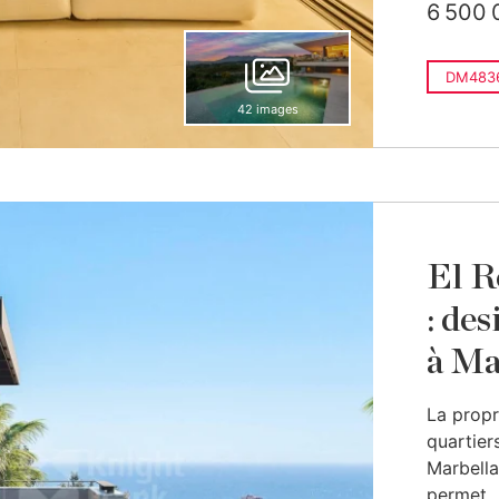
6 500 
DM483
42 images
El R
: des
à Ma
La propr
quartiers
Marbella
permet ..