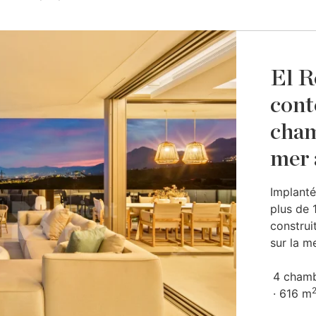
El R
cont
cham
mer 
Implanté
plus de 
construi
sur la me
4 cham
616 m