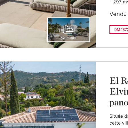
297 m
Vendu
DM487
42 images
El R
Elvi
pano
Située da
cette vi