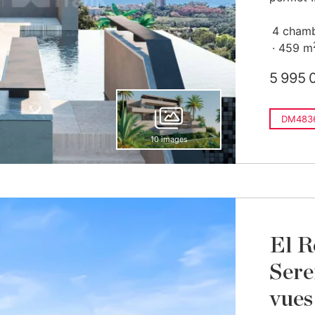
4 cham
459 m
5 995 
DM483
10 images
El R
Sere
vues