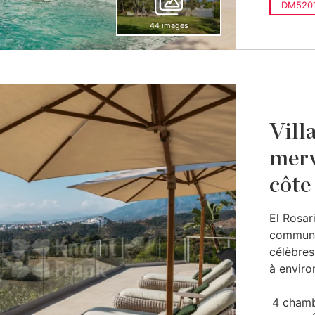
DM5201
44 images
Villa
merv
côte
El Rosar
communa
célèbres
à environ
4 cham