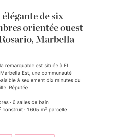
 élégante de six
bres orientée ouest
 Rosario, Marbella
lla remarquable est située à El
 Marbella Est, une communauté
aisible à seulement dix minutes du
ille. Réputée
bres
6 salles de bain
2
2
construit
1 605 m
parcelle