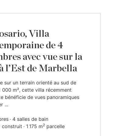
osario, Villa
emporaine de 4
bres avec vue sur la
à l’Est de Marbella
e sur un terrain orienté au sud de
1 000 m², cette villa récemment
te bénéficie de vues panoramiques
r ...
bres
4 salles de bain
2
2
construit
1 175 m
parcelle