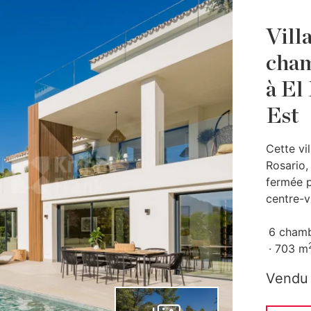
Villa
cham
à El
Est
Cette vi
Rosario,
fermée p
centre-v
6 cham
703 m
Vendu