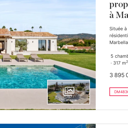
prop
à Ma
Située à
résidenti
Marbella,
5 cham
2
317 m
3 895 
DM483
36 images