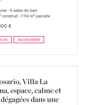
bres
4 salles de bain
2
2
construit
1 114 m
parcelle
000 €
6-241
SAUVEGARDER
osario, Villa La
na, espace, calme et
 dégagées dans une