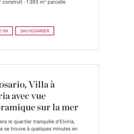
2
2
construit
1 393 m
parcelle
2-59
SAUVEGARDER
osario, Villa à
ria avec vue
ramique sur la mer
ns le quartier tranquille d'Elviria,
lla se trouve à quelques minutes en