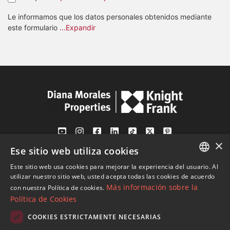
Le informamos que los datos personales obtenidos mediante
este formulario
...Expandir
×
Ese sitio web utiliza cookies
Av. Canovas del Castillo 4
1st Floor, Office 3
Este sitio web usa cookies para mejorar la experiencia del usuario. Al
ENGLISH
29601 Marbella
utilizar nuestro sitio web, usted acepta todas las cookies de acuerdo
Más información sobre la
con nuestra Política de cookies.
Ver en mapa
SPANISH
Política de Cookies
FRENCH
COOKIES ESTRICTAMENTE NECESARIAS
Tel:
+34 952 765 138
GERMAN