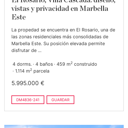
El Rosario, Villa Cascada: diseño,
vistas y privacidad en Marbella
Este
La propedad se encuentra en El Rosario, una de
las zonas residenciales más consolidadas de
Marbella Este. Su posición elevada permite
disfrutar de ...
2
4 dorms.
4 baños
459 m
construido
2
1.114 m
parcela
5.995.000 €
DM4836-241
GUARDAR