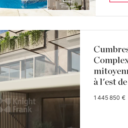
21 images
Cumbres 
Complex
mitoyenn
à l'est d
1 445 850 €