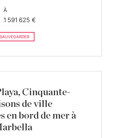
À
1 591 625 €
SAUVEGARDER
Playa, Cinquante-
sons de ville
 en bord de mer à
Marbella