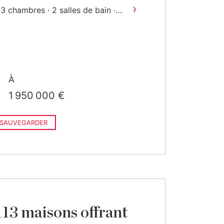
›
3 chambres · 2 salles de bain ·
2
207 m
construit
À
1 950 000 €
SAUVEGARDER
 113 maisons offrant