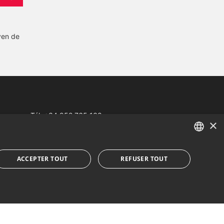
yen de
Tél:
+34 952 765 138
×
Mob:
+34 601 636 766
Whatsapp:
+34 952 765 138
ENGLISH
ACCEPTER TOUT
REFUSER TOUT
info@dmproperties.com
SPANISH
www.dmproperties.com
FRENCH
esign Web et référencement
Inmoba Networks
GERMAN
RUSSIAN