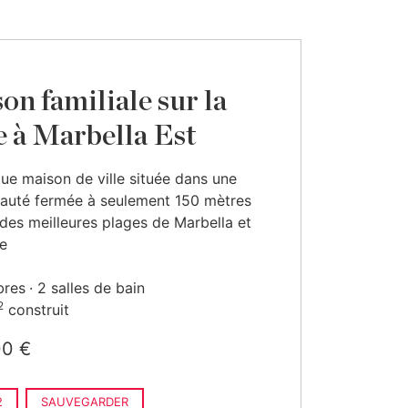
on familiale sur la
e à Marbella Est
ue maison de ville située dans une
uté fermée à seulement 150 mètres
 des meilleures plages de Marbella et
e
bres
2 salles de bain
2
construit
00 €
2
SAUVEGARDER