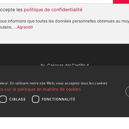
accepte les
politique de confidentialité
ous informons que toutes les données personnelles obtenues au mo
mulaire,
...Agrandir
Av. Canovas del Castillo 4
1st Floor, Office 3
29601 Marbella
ateur. En utilisant notre site Web, vous acceptez tous les cookies
Voir sur la carte
us sur la politique en matière de cookies
CIBLAGE
FONCTIONNALITÉ
ties Knight Frank ·
Termes et conditions d'utilisation du site Web
· D