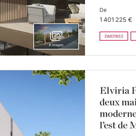
De
1 401 225 €
DMD1653
8 images
Elviria 
deux mai
modernes
l’est de 