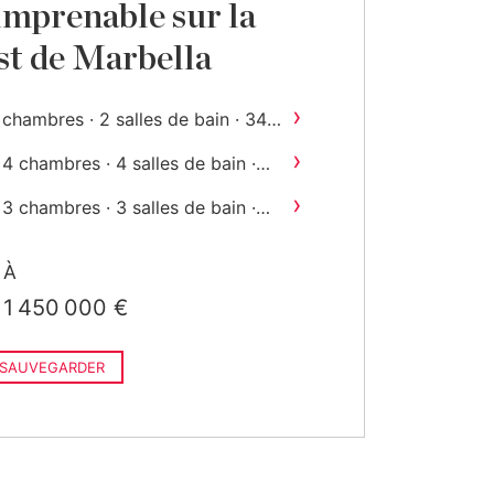
imprenable sur la
est de Marbella
›
 chambres · 2 salles de bain · 346
2
m
construit
›
4 chambres · 4 salles de bain ·
2
350 m
construit
›
3 chambres · 3 salles de bain ·
2
350 m
construit
À
1 450 000 €
SAUVEGARDER