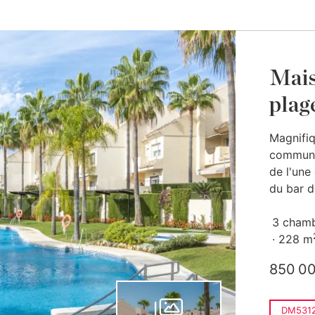
Mais
plag
Magnifiq
communa
de l'une
du bar d
3 cham
228 m
850 0
DM531