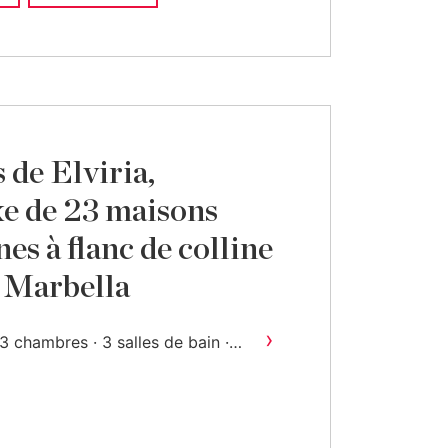
de Elviria,
e de 23 maisons
es à flanc de colline
e Marbella
›
3 chambres · 3 salles de bain ·
2
187 m
construit