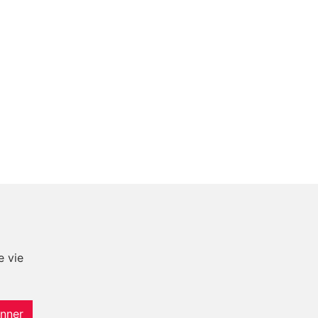
e vie
nner