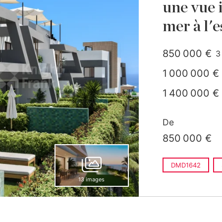
une vue 
mer à l'
850 000 €
3
1 000 000 €
1 400 000 €
De
850 000 €
DMD1642
13 images