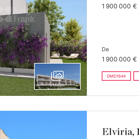
1 900 000 €
De
1 900 000 €
DMD1644
9 images
Elviria,