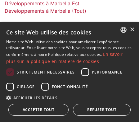
Développements à Marbella Est
Développements à Marbella (Tout)
×
Ce site Web utilise des cookies
Notre site Web utilise des cookies pour améliorer l'expérience
ENGLISH
S´abonner à notre lettre d'information
utilisateur. En utilisant notre site Web, vous acceptez tous les cookies
En savoir
conformément à notre Politique relative aux cookies.
Recevez des informations sur l'immobilier, l'actualité et
SPANISH
plus sur la politique en matière de cookies
le style de vie à Marbella
FRENCH
STRICTEMENT NÉCESSAIRES
PERFORMANCE
GERMAN
S'abonner
CIBLAGE
FONCTIONNALITÉ
RUSSIAN
J'accepte les
politique de confidentialité
AFFICHER LES DÉTAILS
Nous vous informons que toutes les données personnelles
ACCEPTER TOUT
REFUSER TOUT
obtenues au moyen de ce formulaire,
...Agrandir