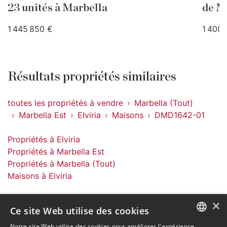
23 unités à Marbella
de M
1 445 850 €
1 400 
Résultats propriétés similaires
toutes les propriétés à vendre
Marbella (Tout)
Marbella Est
Elviria
Maisons
DMD1642-01
Propriétés à Elviria
Propriétés à Marbella Est
Propriétés à Marbella (Tout)
Maisons à Elviria
×
Ce site Web utilise des cookies
Notre site Web utilise des cookies pour améliorer l'expérience