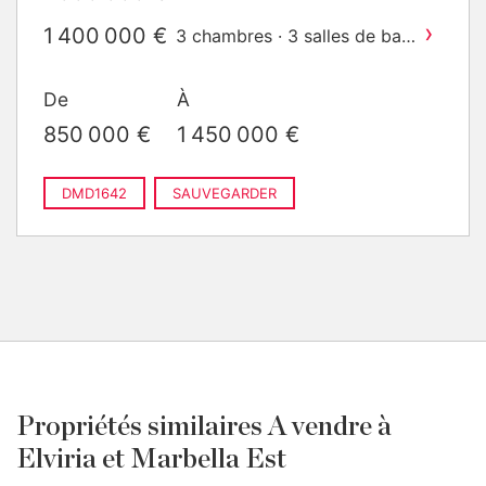
2
· 350 m
construit
›
1 400 000 €
3 chambres · 3 salles de bain
2
· 350 m
construit
De
À
850 000 €
1 450 000 €
DMD1642
SAUVEGARDER
Propriétés similaires A vendre à
Elviria et Marbella Est