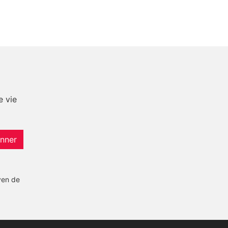
e vie
nner
yen de