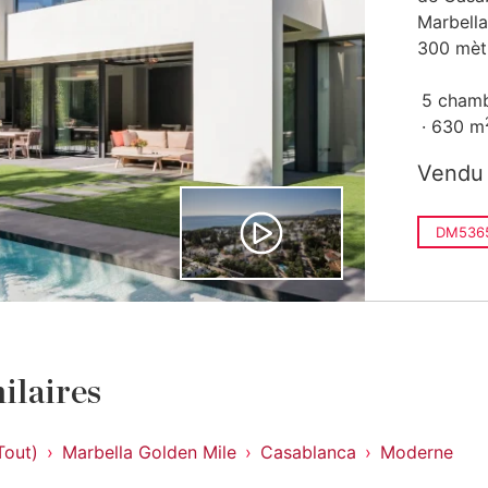
Marbella
300 mètr
5 cham
630 m
Vendu
DM536
ilaires
Tout)
Marbella Golden Mile
Casablanca
Moderne