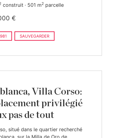
2
2
construit
501 m
parcelle
000 €
981
SAUVEGARDER
blanca, Villa Corso:
acement privilégié
ux pas de tout
rso, situé dans le quartier recherché
lanca, sur la Milla de Oro de