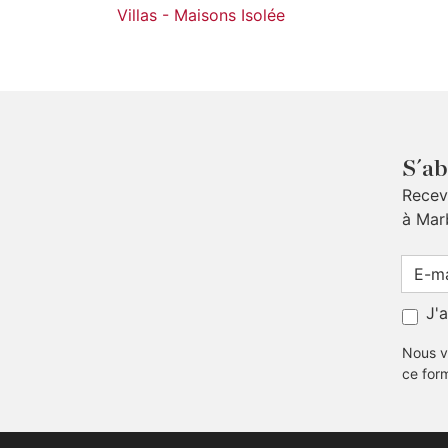
Villas - Maisons Isolée
S´ab
Receve
à Mar
J'
Nous v
ce for