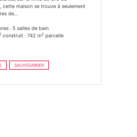
, cette maison se trouve à seulement
es de...
bres
5 salles de bain
2
2
construit
742 m
parcelle
5
SAUVEGARDER