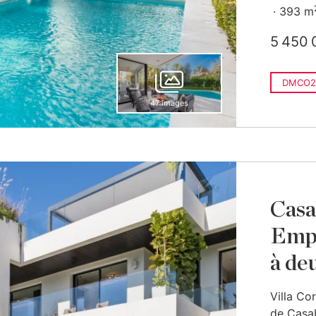
393 m
5 450 
DMCO2
47 images
Casa
Empl
à de
Villa Co
de Casab