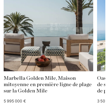
Marbella Golden Mile, Maison
Oasi
mitoyenne en première ligne de plage
de s
sur la Golden Mile
de p
5 995 000 €
3 500