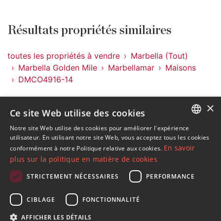
Résultats propriétés similaires
toutes les propriétés à vendre
Marbella (Tout)
Marbella Golden Mile
Marbellamar
Maisons
DMCO4916-14
Propriétés à Marbellamar
×
Ce site Web utilise des cookies
Propriétés à Marbella Golden Mile
Propriétés à Marbella (Tout)
Notre site Web utilise des cookies pour améliorer l'expérience
ENGLISH
utilisateur. En utilisant notre site Web, vous acceptez tous les cookies
Maisons à Marbellamar
En savoir
conformément à notre Politique relative aux cookies.
SPANISH
plus sur la politique en matière de cookies
FRENCH
STRICTEMENT NÉCESSAIRES
PERFORMANCE
GERMAN
S´abonner à notre lettre d'information
CIBLAGE
FONCTIONNALITÉ
RUSSIAN
Recevez des informations sur l'immobilier, l'actualité et
AFFICHER LES DÉTAILS