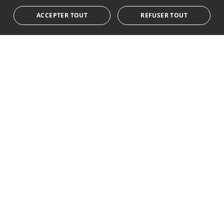
le style de vie à Marbella
ACCEPTER TOUT
REFUSER TOUT
S'abonner
J'accepte les
politique de confidentialité
Nous vous informons que toutes les données personnelles
obtenues au moyen de ce formulaire,
...Agrandir
Av. Canovas del Castillo 4
1st Floor, Office 3
29601 Marbella