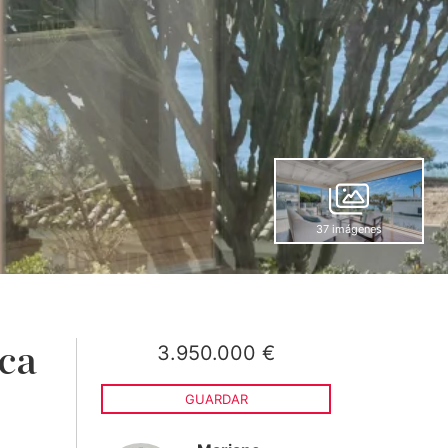
37 imágenes
3.950.000 €
ca
GUARDAR