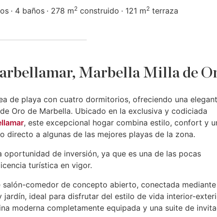
2
2
ios
4 baños
278 m
construido
121 m
terraza
arbellamar, Marbella Milla de O
ea de playa con cuatro dormitorios, ofreciendo una elegan
 de Oro de Marbella. Ubicado en la exclusiva y codiciada
llamar
, este excepcional hogar combina estilo, confort y u
o directo a algunas de las mejores playas de la zona.
 oportunidad de inversión, ya que es una de las pocas
cencia turística en vigor.
de salón-comedor de concepto abierto, conectada mediante
ardín, ideal para disfrutar del estilo de vida interior-exteri
ocina moderna completamente equipada y una suite de invit