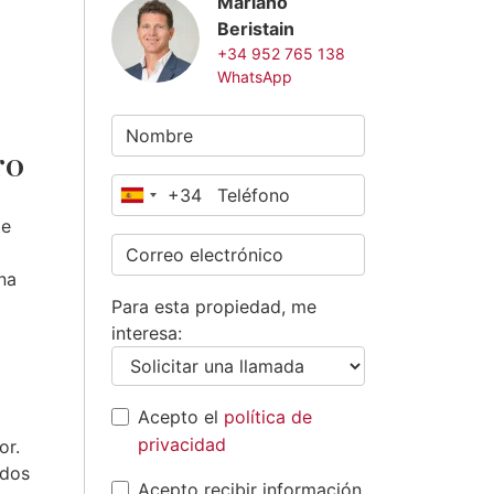
Mariano
Beristain
+34 952 765 138
WhatsApp
ro
+34
España
te
+34
na
Para esta propiedad, me
interesa:
Acepto el
política de
privacidad
or.
ados
Acepto recibir información