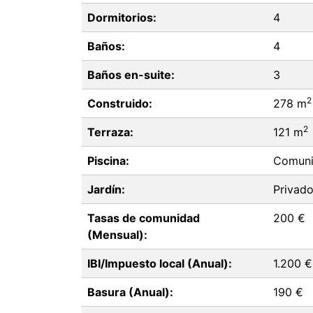
Dormitorios:
4
Baños:
4
Baños en-suite:
3
2
Construido:
278 m
2
Terraza:
121 m
Piscina:
Comuni
Jardín:
Privad
Tasas de comunidad
200 €
(Mensual):
IBI/Impuesto local (Anual):
1.200 €
Basura (Anual):
190 €