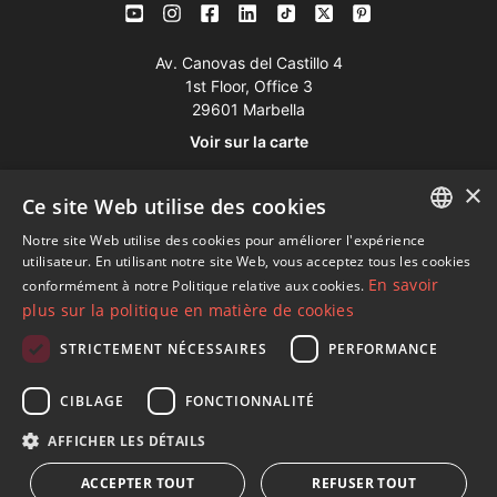
Av. Canovas del Castillo 4
1st Floor, Office 3
29601 Marbella
Voir sur la carte
×
Ce site Web utilise des cookies
Tél:
+34 952 765 138
Mob:
+34 601 636 766
Notre site Web utilise des cookies pour améliorer l'expérience
ENGLISH
utilisateur. En utilisant notre site Web, vous acceptez tous les cookies
Whatsapp:
+34 952 765 138
En savoir
conformément à notre Politique relative aux cookies.
SPANISH
info@dmproperties.com
plus sur la politique en matière de cookies
FRENCH
www.dmproperties.com
STRICTEMENT NÉCESSAIRES
PERFORMANCE
GERMAN
© Copyright 1989 - 2026 Diana Morales Properties Knight
CIBLAGE
FONCTIONNALITÉ
RUSSIAN
Frank ·
Termes et conditions d'utilisation du site Web
· Design
AFFICHER LES DÉTAILS
Web et référencement
Inmoba Networks
ACCEPTER TOUT
REFUSER TOUT