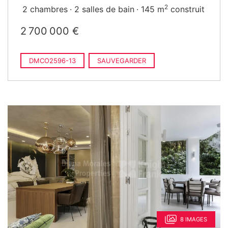
2
2 chambres
2 salles de bain
145 m
construit
2 700 000 €
DMCO2596-13
SAUVEGARDER
8 IMAGES