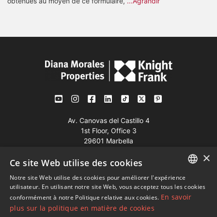
obtenues au moyen de ce formulaire,
...Agrandir
Av. Canovas del Castillo 4
1st Floor, Office 3
29601 Marbella
×
Voir sur la carte
Ce site Web utilise des cookies
Notre site Web utilise des cookies pour améliorer l'expérience
Tél:
+34 952 765 138
ENGLISH
utilisateur. En utilisant notre site Web, vous acceptez tous les cookies
Mob:
+34 601 636 766
En savoir
conformément à notre Politique relative aux cookies.
SPANISH
plus sur la politique en matière de cookies
Whatsapp:
+34 952 765 138
FRENCH