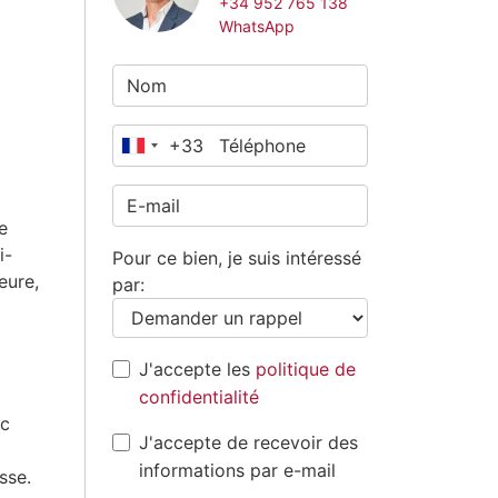
+34 952 765 138
WhatsApp
+33
France
+33
e
i-
Pour ce bien, je suis intéressé
eure,
par:
J'accepte les
politique de
confidentialité
ec
J'accepte de recevoir des
informations par e-mail
sse.