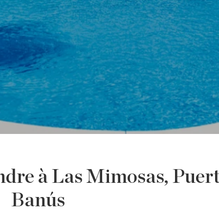
ndre à Las Mimosas, Puer
Banús