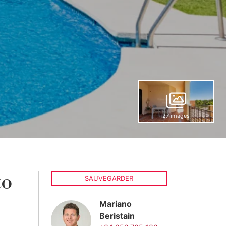
27 images
to
SAUVEGARDER
Mariano
Beristain