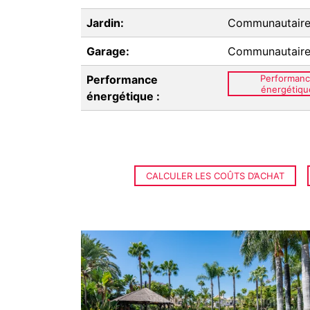
Jardin:
Communautair
Garage:
Communautair
Performance
Performan
énergétiqu
énergétique :
CALCULER LES COÛTS D’ACHAT