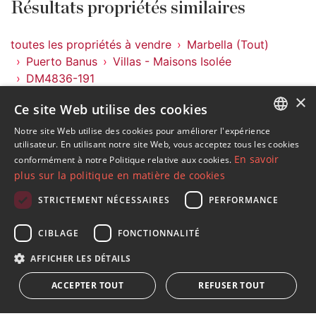
Résultats propriétés similaires
toutes les propriétés à vendre
Marbella (Tout)
Puerto Banus
Villas - Maisons Isolée
DM4836-191
×
Ce site Web utilise des cookies
Propriétés à Puerto Banus
Propriétés à Marbella (Tout)
Notre site Web utilise des cookies pour améliorer l'expérience
ENGLISH
utilisateur. En utilisant notre site Web, vous acceptez tous les cookies
Villas - Maisons Isolée à Puerto Banus
En savoir
conformément à notre Politique relative aux cookies.
SPANISH
plus sur la politique en matière de cookies
FRENCH
STRICTEMENT NÉCESSAIRES
PERFORMANCE
GERMAN
S´abonner à notre lettre d'information
CIBLAGE
FONCTIONNALITÉ
RUSSIAN
Recevez des informations sur l'immobilier, l'actualité et
AFFICHER LES DÉTAILS
le style de vie à Marbella
ACCEPTER TOUT
REFUSER TOUT
S'abonner