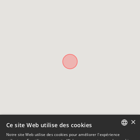
×
Ce site Web utilise des cookies
Notre site Web utilise des cookies pour améliorer l'expérience
ENGLISH