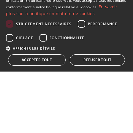
utilisateur. En utilisant notre site Web, vous acceptez tous les cookies
En savoir
conformément à notre Politique relative aux cookies.
SPANISH
plus sur la politique en matière de cookies
FRENCH
STRICTEMENT NÉCESSAIRES
PERFORMANCE
GERMAN
S´abonner à notre lettre d'information
CIBLAGE
FONCTIONNALITÉ
RUSSIAN
Recevez des informations sur l'immobilier, l'actualité et
AFFICHER LES DÉTAILS
le style de vie à Marbella
ACCEPTER TOUT
REFUSER TOUT
S'abonner
J'accepte les
politique de confidentialité
Nous vous informons que toutes les données personnelles
obtenues au moyen de ce formulaire,
...Agrandir