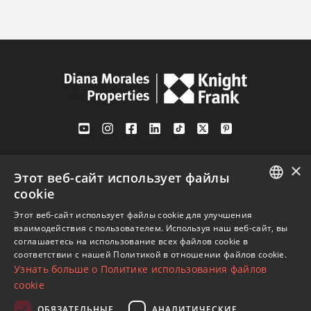
Av. Canovas del Castillo 4
×
1st Floor, Office 3
Этот веб-сайт использует файлы
29601 Marbella
cookie
ENGLISH
Посмотреть на карте
Этот веб-сайт использует файлы cookie для улучшения
взаимодействия с пользователем. Используя наш веб-сайт, вы
SPANISH
соглашаетесь на использование всех файлов cookie в
Телефон:
+34 952 765 138
соответствии с нашей Политикой в ​​отношении файлов cookie.
FRENCH
Узнать больше о Политике использования файлов
Моб:
+34 601 636 766
GERMAN
cookie
Whatsapp:
+34 952 765 138
RUSSIAN
info@dmproperties.com
ОБЯЗАТЕЛЬНЫЕ
АНАЛИТИЧЕСКИЕ