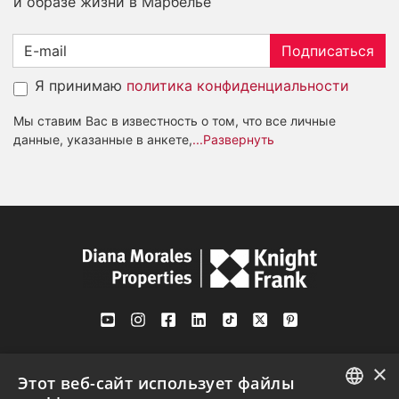
и образе жизни в Марбелье
Подписаться
Я принимаю
политика конфиденциальности
Мы ставим Вас в известность о том, что все личные
данные, указанные в анкете,
...Развернуть
Av. Canovas del Castillo 4
×
1st Floor, Office 3
Этот веб-сайт использует файлы
29601 Marbella